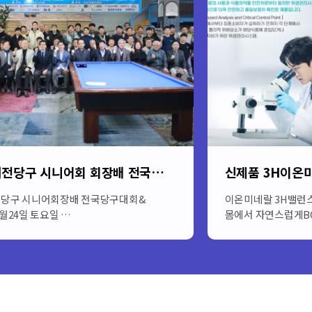
방송인 황기순님 이 (주)알지오포유를 함…
황기순님을 응원합니다, 활동 초기에는
최고의국내 연애인이
치부로 개그의 소재를 삼았지만…
(주