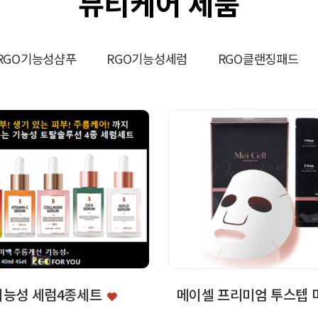
뷰티케어 제품
RGO기능성샴푸
RGO기능성세럼
RGO클랜징패드
 기능성 세럼4종세트
메이셀 프리미엄 투스텝