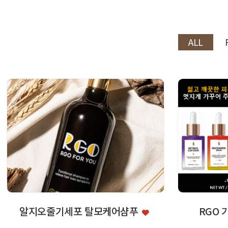
ALL
알지오줄기세포 탈모케어샴푸
RGO