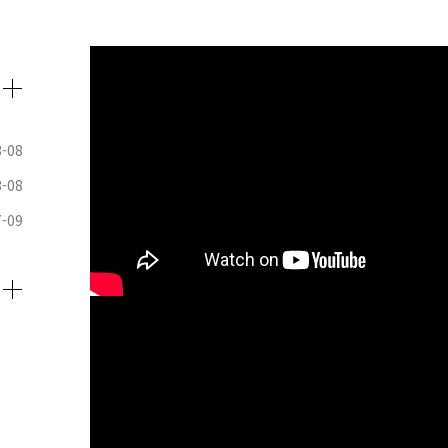
3-08
3-08
7-09