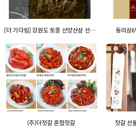
[더 기다림] 강원도 토종 산양산삼 선물세트…
동의삼6
(주)더젓갈 혼합젓갈
젓갈 선물