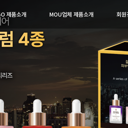
GO 제품소개
MOU업체 제품소개
회원
GO기능성샴푸
(주)알지오포유
회
O 세럼 4종세트
(주)더젓갈
(주)황빈코스메디
기타MOU제품소개