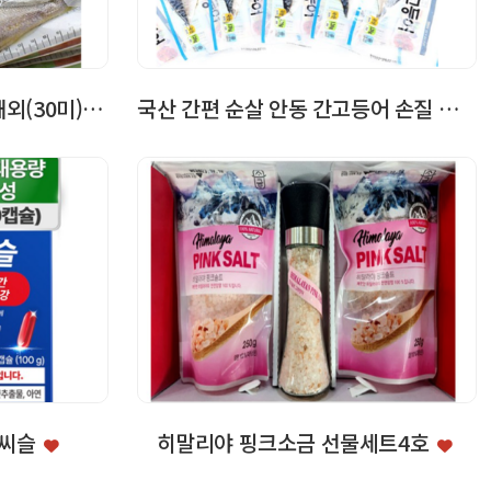
진공포장굴비 1호, 1.9kg내외(30미),…
국산 간편 순살 안동 간고등어 손질 자반 고…
크씨슬
히말리야 핑크소금 선물세트4호