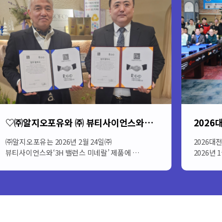
신제품 3H이온미네랄 업무제휴 후 출시
이온미네랄 3H밸런스제품소개성장호르몬을
방송인 
몸에서 자연스럽게BOBSTINNG 시키는…
자신의 