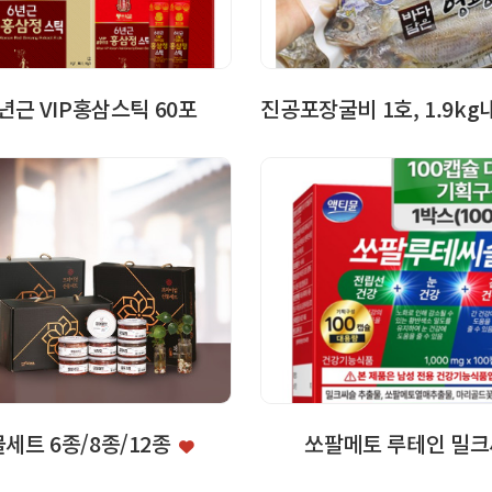
년근 VIP홍삼스틱 60포
세트 6종/8종/12종
쏘팔메토 루테인 밀