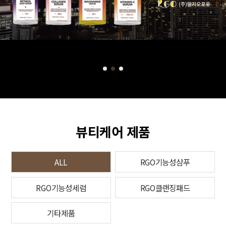
뷰티케어 제품
ALL
RGO기능성샴푸
RGO기능성세럼
RGO클랜징패드
기타제품