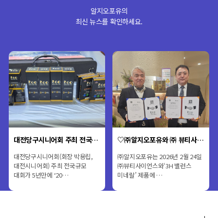
알지오포유의
최신 뉴스를 확인하세요.
♡㈜알지오포유와 ㈜ 뷰티사이언스와업무협약(M…
2026대전당구 시니어회 회장배 전국당구대회
2월 24일
2026대전당구 시니어회장배
이온미네랄
밸런스
전국당구대회& 2026년 1월24일
3H밸런스제품소개성장호
토요일 …
몸에서 자연스럽게BOBSTI
시키는…