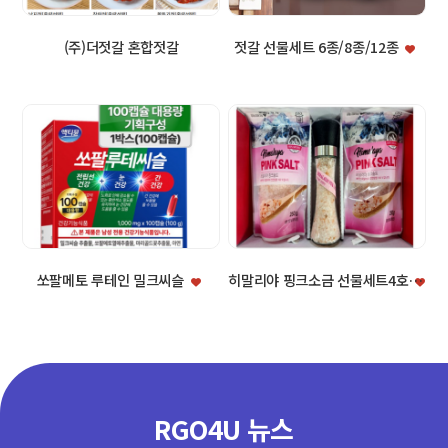
(주)더젓갈 혼합젓갈
젓갈 선물세트 6종/8종/12종
쏘팔메토 루테인 밀크씨슬
히말리야 핑크소금 선물세트4호
RGO4U 뉴스