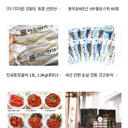
[더 기다림] 강원도 토종 산양산삼 선물세트…
동의삼6년근 VIP홍삼스틱 60포
진공포장굴비 1호, 1.9kg내외(30미),…
국산 간편 순살 안동 간고등어 손질 자반 고…