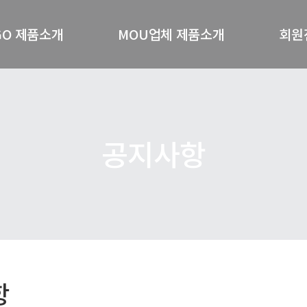
GO 제품소개
MOU업체 제품소개
회원
GO기능성샴푸
(주)알지오포유
회
O 세럼 4종세트
(주)더젓갈
(주)황빈코스메디
공지사항
기타MOU제품소개
항