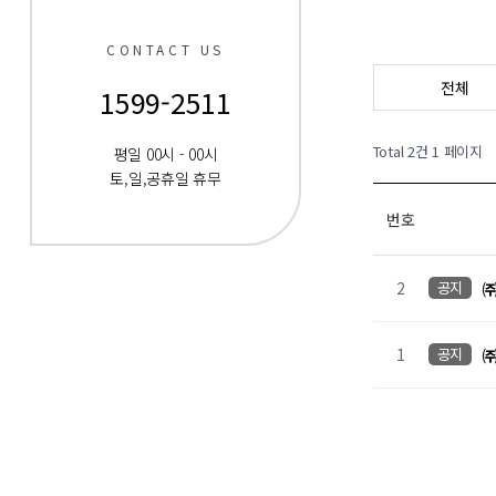
CONTACT US
전체
1599-2511
Total 2건
1 페이지
평일 00시 - 00시
토,일,공휴일 휴무
번호
2
공지
㈜
1
공지
㈜