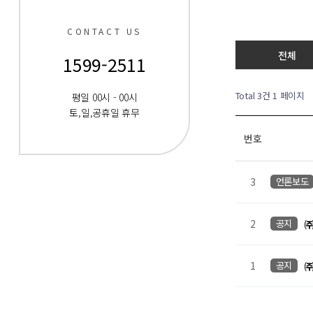
CONTACT US
전체
1599-2511
Total 3건
1 페이지
평일 00시 - 00시
토,일,공휴일 휴무
번호
3
언론보도
2
공지
㈜
1
공지
㈜