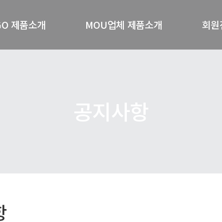
GO 제품소개
MOU업체 제품소개
회원
GO기능성샴푸
(주)알지오포유
회
O 세럼 4종세트
(주)더젓갈
(주)황빈코스메디
공지사항
기타MOU제품소개
항