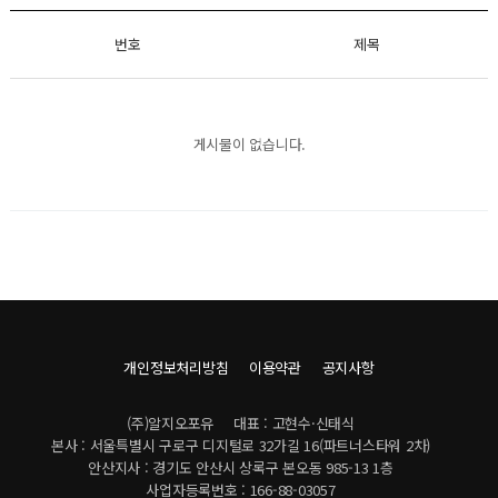
번호
제목
게시물이 없습니다.
개인정보처리방침
이용약관
공지사항
(주)알지오포유
대표 : 고현수·신태식
본사 : 서울특별시 구로구 디지털로 32가길 16(파트너스타워 2차)
안산지사 : 경기도 안산시 상록구 본오동 985-13 1층
사업자등록번호 : 166-88-03057