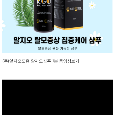
(주)알지오포유 알지오샴푸 1분 동영상보기