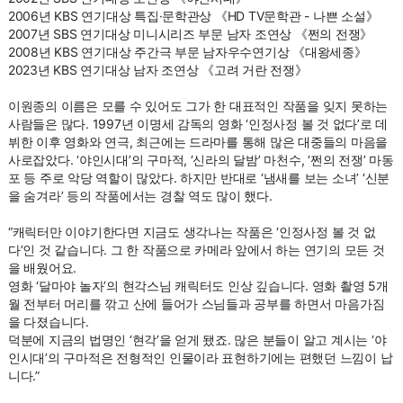
2006년 KBS 연기대상 특집·문학관상 《HD TV문학관 - 나쁜 소설》
2007년 SBS 연기대상 미니시리즈 부문 남자 조연상 《쩐의 전쟁》
2008년 KBS 연기대상 주간극 부문 남자우수연기상 《대왕세종》
2023년 KBS 연기대상 남자 조연상 《고려 거란 전쟁》
이원종의 이름은 모를 수 있어도 그가 한 대표적인 작품을 잊지 못하는
사람들은 많다. 1997년 이명세 감독의 영화 ‘인정사정 볼 것 없다’로 데
뷔한 이후 영화와 연극, 최근에는 드라마를 통해 많은 대중들의 마음을
사로잡았다. ‘야인시대’의 구마적, ‘신라의 달밤’ 마천수, ‘쩐의 전쟁’ 마동
포 등 주로 악당 역할이 많았다. 하지만 반대로 ‘냄새를 보는 소녀’ ‘신분
을 숨겨라’ 등의 작품에서는 경찰 역도 많이 했다.
“캐릭터만 이야기한다면 지금도 생각나는 작품은 ‘인정사정 볼 것 없
다’인 것 같습니다. 그 한 작품으로 카메라 앞에서 하는 연기의 모든 것
을 배웠어요.
영화 ‘달마야 놀자’의 현각스님 캐릭터도 인상 깊습니다. 영화 촬영 5개
월 전부터 머리를 깎고 산에 들어가 스님들과 공부를 하면서 마음가짐
을 다졌습니다.
덕분에 지금의 법명인 ‘현각’을 얻게 됐죠. 많은 분들이 알고 계시는 ‘야
인시대’의 구마적은 전형적인 인물이라 표현하기에는 편했던 느낌이 납
니다.”