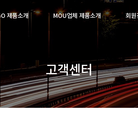
GO 제품소개
MOU업체 제품소개
회원
GO기능성샴푸
(주)알지오포유
회
O 세럼 4종세트
(주)더젓갈
(주)황빈코스메디
고객센터
기타MOU제품소개