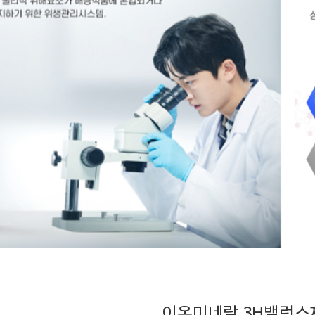
이온미네랄 3H밸런