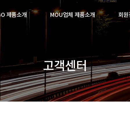
GO 제품소개
MOU업체 제품소개
회원
GO기능성샴푸
(주)알지오포유
회
O 세럼 4종세트
(주)더젓갈
(주)황빈코스메디
고객센터
기타MOU제품소개