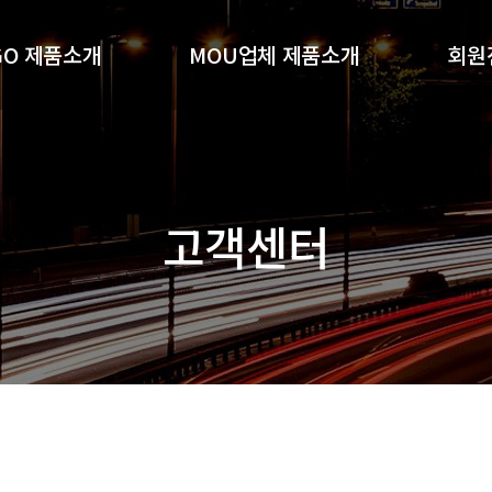
GO 제품소개
MOU업체 제품소개
회원
GO기능성샴푸
(주)알지오포유
회
O 세럼 4종세트
(주)더젓갈
(주)황빈코스메디
고객센터
기타MOU제품소개