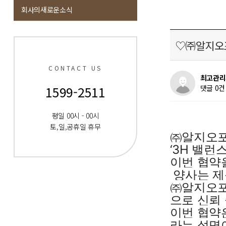
회사의새로운소식
♡㈜알지오포
CONTACT US
최고관리
1599-2511
댓글 0건
평일 00시 - 00시
토,일,공휴일 휴무
㈜알지오포유
‘3H 밸런
이번 협약
양사는 제
㈜알지오포
으로 신뢰
이번 협약
라는 설명