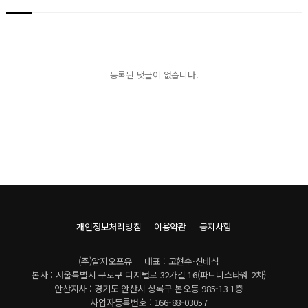
등록된 댓글이 없습니다.
개인정보처리방침
이용약관
공지사항
(주)알지오포유
대표 : 고현수·신태식
본사 : 서울특별시 구로구 디지털로 32가길 16(파트너스타워 2차)
안산지사 : 경기도 안산시 상록구 본오동 985-13 1층
사업자등록번호 : 166-88-03057