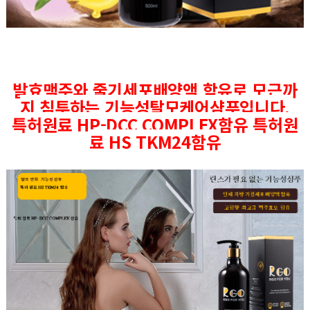
발효맥주와 줄기세포배양액 함유로 모근까
지 침투하는 기능성탈모케어샴푸입니다.
특허원료 HP-DCC COMPLEX함유 특허원
료 HS TKM24함유