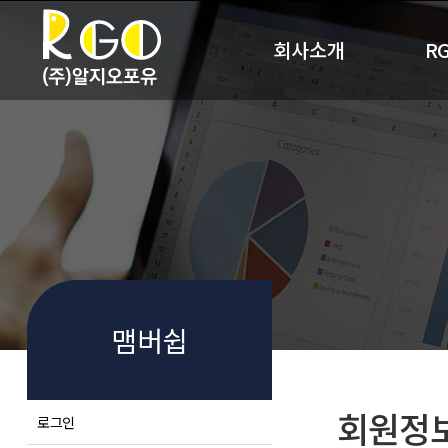
회사소개
R
회사개요
R
사업영역
RG
찾아오시는 길
맴버쉽
회원정
로그인