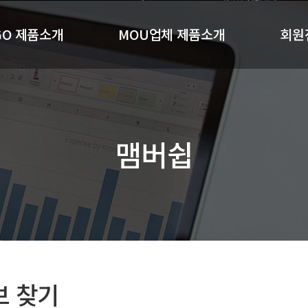
GO 제품소개
MOU업체 제품소개
회원
GO기능성샴푸
(주)알지오포유
회
O 세럼 4종세트
(주)더젓갈
(주)황빈코스메디
맴버쉽
기타MOU제품소개
보 찾기